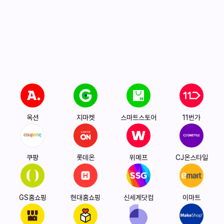
옥션
지마켓
스마트스토어
11번가
쿠팡
롯데온
위메프
CJ온스타일
GS홈쇼핑
현대홈쇼핑
신세계닷컴
이마트